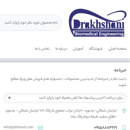
صفحه اصلي
فروشگاه
آموزش
درباره ما
تماس با ما
خبرنامه
با ثبت نام در خبرنامه از جدیدترین محصولات ، جشنواره ها و فروش های ویژه مطلع
شوید
خراسان شمالي-بجنورد-خيابان نواب صفوي 5 پلاک 106 خراسان شمالي - بجنورد
-طلاي سفيد طبقه دوم پلاک 105
info@atbmed.com
09158883221