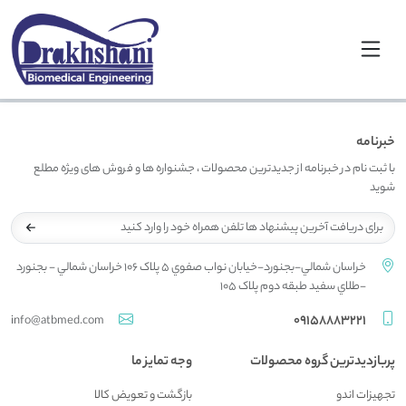
خبرنامه
با ثبت نام در خبرنامه از جدیدترین محصولات ، جشنواره ها و فروش های ویژه مطلع
شوید
خراسان شمالي-بجنورد-خيابان نواب صفوي 5 پلاک 106 خراسان شمالي - بجنورد
-طلاي سفيد طبقه دوم پلاک 105
09158883221
info@atbmed.com
پربازدیدترین گروه محصولات
وجه تمایز ما
تجهیزات اندو
بازگشت و تعويض کالا