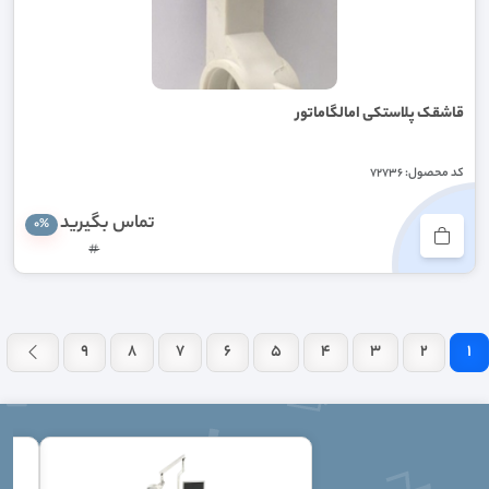
قاشقک پلاستکی امالگاماتور
کد محصول: 72736
تماس بگیرید
0%
#
9
8
7
6
5
4
3
2
1