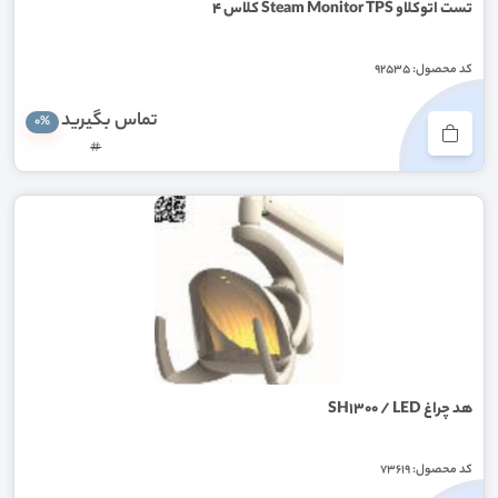
تست اتوکلاو Steam Monitor TPS کلاس ۴
کد محصول: 92535
تماس بگیرید
0%
#
هد چراغ SH1300 / LED
کد محصول: 73619