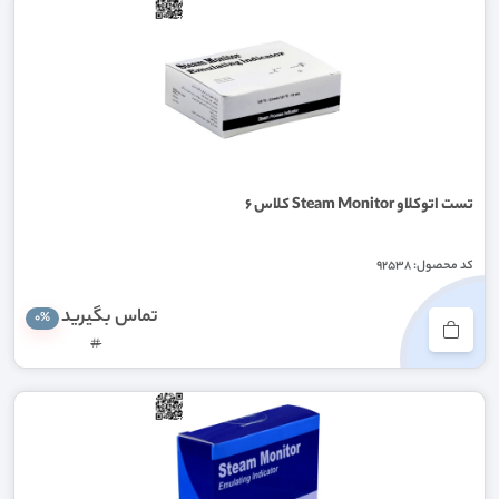
تست اتوکلاو Steam Monitor کلاس ۶
کد محصول: 92538
تماس بگیرید
0%
#