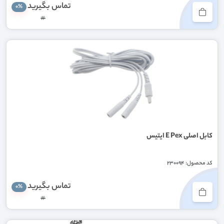
تماس بگیرید
0%
#
کابل اصلی E Pex ایتیس
کد محصول: 230094
تماس بگیرید
0%
#