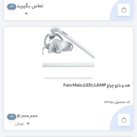
تماس بگیرید
0%
#
هد و بازو چراغ Faro Maia (LED) LAMP
کد محصول: 73615
12,000,000
0%
#
تومان