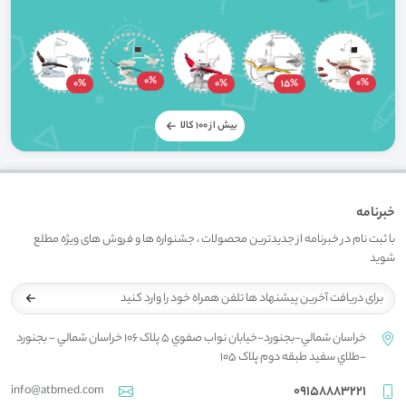
0%
0%
0%
0%
15%
بیش از 100 کالا
خبرنامه
با ثبت نام در خبرنامه از جدیدترین محصولات ، جشنواره ها و فروش های ویژه مطلع
شوید
خراسان شمالي-بجنورد-خيابان نواب صفوي 5 پلاک 106 خراسان شمالي - بجنورد
-طلاي سفيد طبقه دوم پلاک 105
info@atbmed.com
09158883221