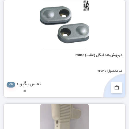
درپوش هد انگل (عقب) mme
کد محصول: 72737
تماس بگیرید
0%
#