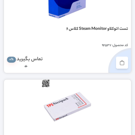
تست اتوکلاو Steam Monitor کلاس ۶
کد محصول: 92537
تماس بگیرید
0%
#