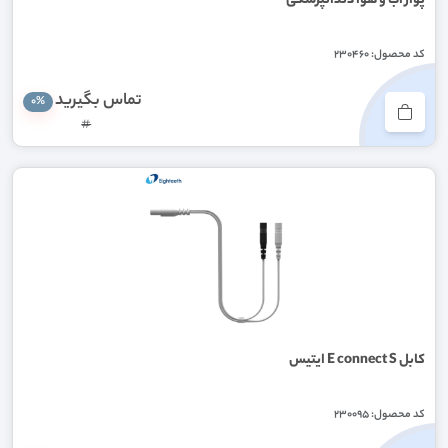
پوار آب و هوا دندانپزشکی
کد محصول: 230460
تماس بگیرید
0%
#
کابل E connect S ایتیس
کد محصول: 230095