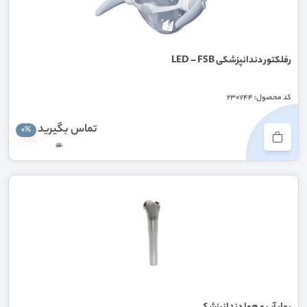
رفلکتور دندانپزشکی LED – FSB
کد محصول: 230744
تماس بگیرید
0%
#