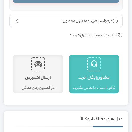
درخواست خرید عمده این محصول
آیا قیمت مناسب تری سراغ دارید؟
مشاور رايگان خريد
ارسال اکسپرس
کافي است با ما تماس بگيريد
در کمترين زمان ممکن
ا
مدل های مختلف این کالا