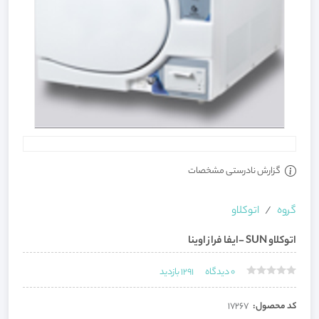
گزارش نادرستی مشخصات
گروه
اتوکلاو
اتوکلاو SUN -ایفا فراز اوینا
0
دیدگاه
1291
بازدید
کد محصول:
17267