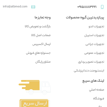
info@atbmed.com
09158883221
پربازدیدترین گروه محصولات
وجه تمایز ما
تجهیزات اندو
بازگشت و تعويض کالا
تجهیزات استریل
ضمانت اصل کالا
تجهیزات جراحی
ارسال اکسپرس
تجهیزات عمومی
جسنواره هاي فروش
تجهیزات تصویر برداری
مشاور رايگان
اینسترومنت دندانپزشکی
لینک های سریع
صفحه اصلي
فروشگاه