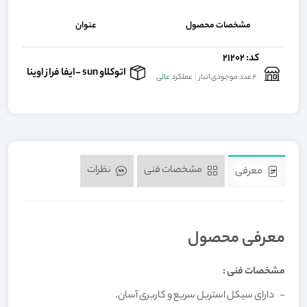
مشخصات محصول
عنوان
کد: 21202
تما
اتوکلاو sun -ایفا فراز اوینا
2
عدد موجودی انبار
عملکرد
عالی
مشخصات فنی
نظرات
معرفی
معرفی محصول
مشخصات فنی :
- دارای سیکل استریل سریع و کاربری آسان.