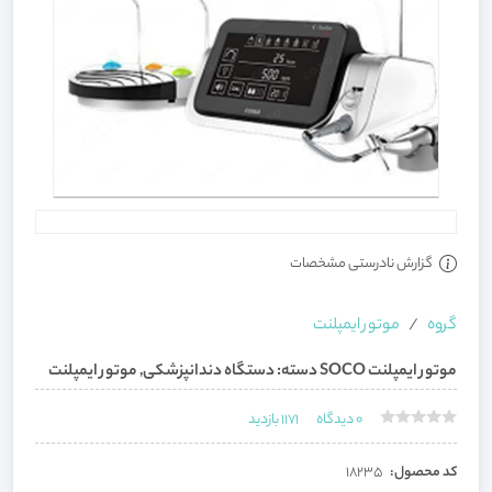
گزارش نادرستی مشخصات
گروه
موتور ایمپلنت
موتور ایمپلنت SOCO دسته: دستگاه دندانپزشکی, موتور ایمپلنت
0
دیدگاه
1171
بازدید
کد محصول:
18235