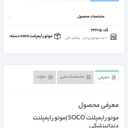
مشخصات محصول
عنوان
کد: 22205
موتور ایمپلنت soco دسته: دستگاه دندانپزشکی, موتور ایمپلنت
2
عدد موجودی انبار
عملکرد
عالی
مشخصات فنی
نظرات
معرفی
معرفی محصول
موتور ایمپلنت SOCO |موتور ایمپلنت
دندانپزشکی