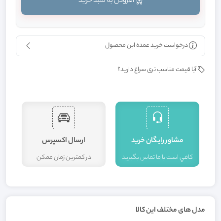
افزودن به سبد خرید
درخواست خرید عمده این محصول
آیا قیمت مناسب تری سراغ دارید؟
مشاور رايگان خريد
ارسال اکسپرس
کافي است با ما تماس بگيريد
در کمترين زمان ممکن
ا
مدل های مختلف این کالا