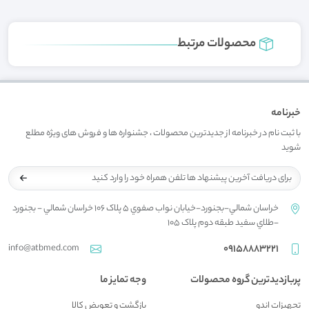
محصولات مرتبط
خبرنامه
با ثبت نام در خبرنامه از جدیدترین محصولات ، جشنواره ها و فروش های ویژه مطلع
شوید
خراسان شمالي-بجنورد-خيابان نواب صفوي 5 پلاک 106 خراسان شمالي - بجنورد
-طلاي سفيد طبقه دوم پلاک 105
info@atbmed.com
09158883221
پربازدیدترین گروه محصولات
وجه تمایز ما
تجهیزات اندو
بازگشت و تعويض کالا