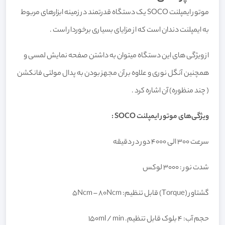
موتور ایمپلنت SOCO یک دستگاه قدرتمند در زمینه ابزارهای مربوط
به ایمپلنت دندان است که از مزایای بسیاری برخوردار است .
از ویژگی های این دستگاه میتوان به داشتن صفحه نمایش لمسی و
همچنین آنگل نوری و علاوه بر آن مجهز بودن به پدال مولتی فانکشن
( چند منظوره) آن اشاره کرد .
ویژگی‌های موتور ایمپلنت SOCO :
سرعت 300 الی 4000 دور در دقیقه
شدت نور : 3000 لوکس
گشتاور (Torque) قابل تنظیم: 5Ncm – 80Ncm
حجم آب: 4 بلوک قابل تنظیم. 150ml / min