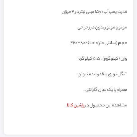
قدرت پمپ آب : 150 میلی لیتر در 4 میزان
موتور: موتور بدون درز جراحی
حجم (سانتی متر): 42x38x26cm
وزن (کیلوگرم) : 5.5 کیلوگرم
آنگل نوری با قدرت 80 نیوتن
همراه با یک سال گارانتی .
مشاهده این محصول در
راشین کالا