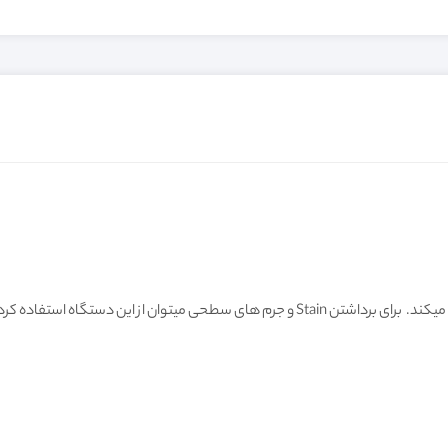
دستگا ایرفلو با پاشیدن هیدروکسید آلومینیم که به صورت پودر است، عمل میکند. برای برداشتن