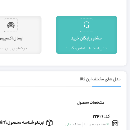
مشاور رايگان خريد
ارسال اکسپرس
کافي است با ما تماس بگيريد
در کمترين زمان م
مدل های مختلف این کالا
مشخصات محصول
کد: 22426
ایرفلو شناسه محصول: d-airfدسته دستگاه دندانپزشکی, اولتراسونیک برچسب: ایرفلو, دستگاه ایرفلو, دستگاه ها, قیمت ایرفلو
3
عدد موجودی انبار
عملکرد
عالی