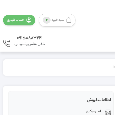
0
سبد خرید
حساب کاربری
09158883221
تلفن تماس پشتیبانی
اطلاعات فروش
انبار مرکزی