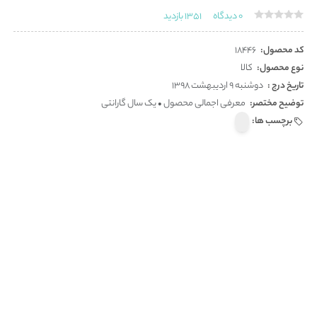
0
دیدگاه
1351
بازدید
کد محصول:
18446
نوع محصول:
کالا
تاریخ درج :
دوشنبه 9 اردیبهشت 1398
توضیح مختصر:
معرفی اجمالی محصول • یک سال گارانتی
برچسب ها: