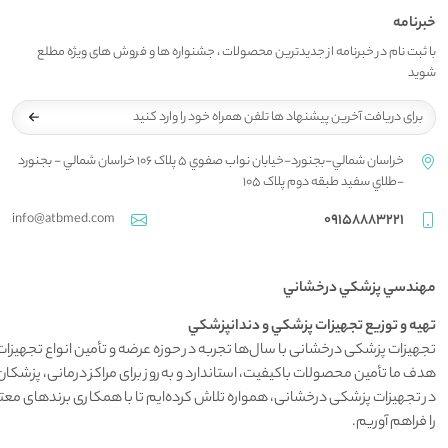
خبرنامه
با ثبت نام در خبرنامه از جدیدترین محصولات ، جشنواره ها و فروش های ویژه مطلع
شوید
خراسان شمالي-بجنورد-خيابان نواب صفوي 5 پلاک 106 خراسان شمالي - بجنورد
-طلاي سفيد طبقه دوم پلاک 105
info@atbmed.com
09158883221
مهندسي پزشکي درخشاني
تهيه و توزيع تجهيزات پزشکي و دندانپزشکي
تجهیزات پزشکی درخشانی با سال‌ها تجربه در حوزه عرضه و تأمین انواع تجهیزات
هدف ما تأمین محصولات باکیفیت، استاندارد و به‌روز برای مراکز درمانی، پز
در تجهیزات پزشکی درخشانی، همواره تلاش کرده‌ایم تا با همکاری برندهای مع
را فراهم آوریم.