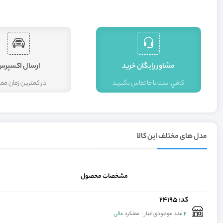
مشاور رايگان خريد
ارسال اکسپرس
کافي است با ما تماس بگيريد
در کمترين زمان م
مدل های مختلف این کالا
مشخصات محصول
کد: 24195
2
عدد موجودی انبار
عملکرد
عالی