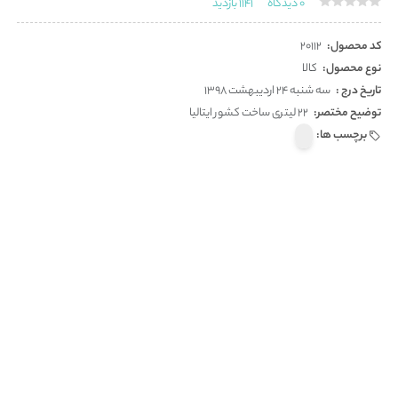
0
دیدگاه
1141
بازدید
کد محصول:
20112
نوع محصول:
کالا
تاریخ درج :
سه شنبه 24 اردیبهشت 1398
توضیح مختصر:
22 لیتری ساخت کشور ایتالیا
برچسب ها: