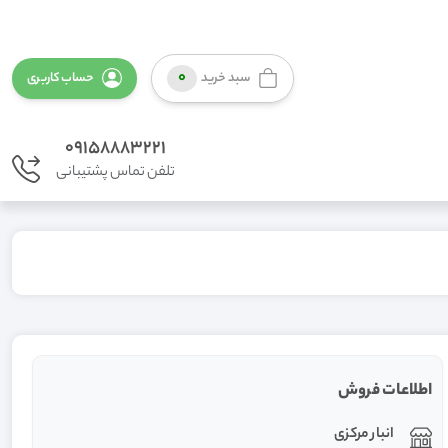
0
سبد خرید
حساب کاربری
09158883221
تلفن تماس پشتیبانی
اطلاعات فروش
انبار مرکزی