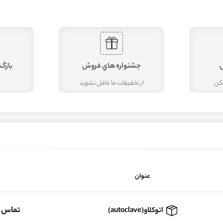
جشنواره هاي فروش
بازگ
مکن
از تخفيفات ما غافل نشويد
عنوان
تماس ب
اتوکلاو(autoclave)