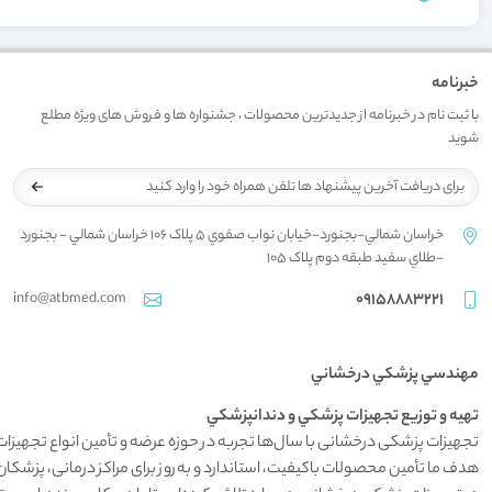
خبرنامه
با ثبت نام در خبرنامه از جدیدترین محصولات ، جشنواره ها و فروش های ویژه مطلع
شوید
خراسان شمالي-بجنورد-خيابان نواب صفوي 5 پلاک 106 خراسان شمالي - بجنورد
-طلاي سفيد طبقه دوم پلاک 105
info@atbmed.com
09158883221
مهندسي پزشکي درخشاني
تهيه و توزيع تجهيزات پزشکي و دندانپزشکي
تجهیزات پزشکی درخشانی با سال‌ها تجربه در حوزه عرضه و تأمین انواع تجهیزات
هدف ما تأمین محصولات باکیفیت، استاندارد و به‌روز برای مراکز درمانی، پز