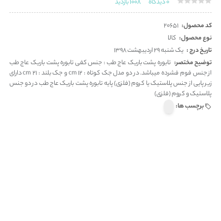
0
دیدگاه
1008
بازدید
کد محصول:
20651
نوع محصول:
کالا
تاریخ درج :
یک شنبه 29 اردیبهشت 1398
توضیح مختصر:
تابوره پشت باریک عاج طب : جنس کفی تابوره پشت باریک عاج طب
از جنس فوم فشرده میباشد. در دو مدل جک کوتاه : 12 cm و جک بلند : 21 cm دارای
زیر پایی از جنس پلاستیک یا کروم (فلزی) پایه تابوره پشت باریک عاج طب در دو جنس
پلاستیک و کروم (فلزی)
برچسب ها: