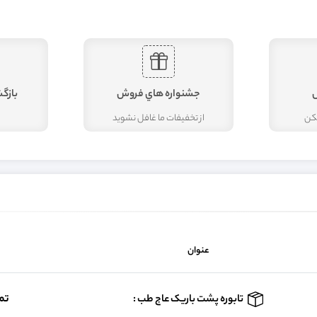
جشنواره هاي فروش
بازگ
مکن
از تخفيفات ما غافل نشويد
عنوان
تم
تابوره پشت باریک عاج طب :