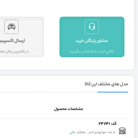
مشاور رايگان خريد
ارسال اکسپرس
کافي است با ما تماس بگيريد
در کمترين زمان م
مدل های مختلف این کالا
مشخصات محصول
کد: 24741
5
عدد موجودی انبار
عملکرد
عالی