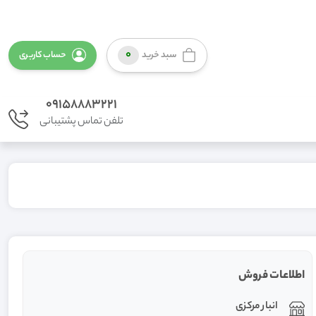
0
سبد خرید
حساب کاربری
09158883221
تلفن تماس پشتیبانی
اطلاعات فروش
انبار مرکزی