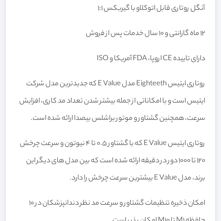
آنگل روتاری قابل اتوکلاو با گیربکس 1:1
12 ماه گارانتی و 10 سال خدمات پس از فروش
دارای تاییده CE اروپا، FDA آمریکا و ISO
روتاری ایتیس Eighteeth مدل E Value که جدیدترین مدل شرکت
ایتیس است و با امکاناتی از جمله بیشتر شدن تعداد مد کاری، افزایش
سرعت، همچنین گشتاور و موتور براشلس بیصدا ارائه شده است.
روتاری ایتیس E Value که با گشتاور 0.5 تا 4 نیوتون و سرعت چرخش
120 تا 1000 دور در دقیقه ارائه شده است که بین مدل های دیگر این
برند، مدل E Value بیشترین سرعت چرخش را دارد.
امکان ذخیره تنظیمات گشتاور و سرعت مد نظر دندانپزشکان در 10
حافظه M1 تا M10 امکان پذیر است.