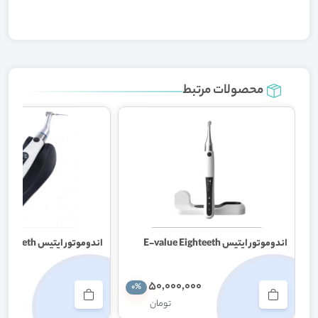
محصولات مرتبط
اندوموتور ایتیس E-value Eighteeth
اندوموتور ایتیس E-value Eighteeth
,000
50,000,000
0%
تومان