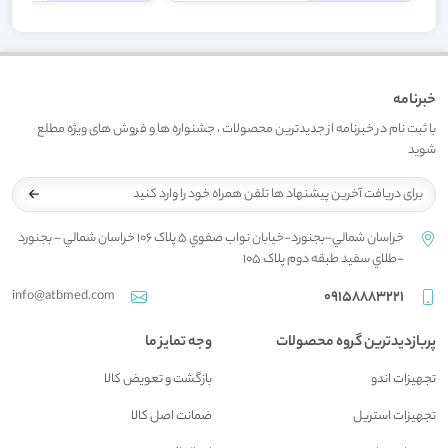
خبرنامه
با ثبت نام در خبرنامه از جدیدترین محصولات ، جشنواره ها و فروش های ویژه مطلع
شوید
خراسان شمالي-بجنورد-خيابان نواب صفوي 5 پلاک 106 خراسان شمالي - بجنورد
-طلاي سفيد طبقه دوم پلاک 105
info@atbmed.com
09158883221
پربازدیدترین گروه محصولات
وجه تمایز ما
تجهیزات اندو
بازگشت و تعويض کالا
تجهیزات استریل
ضمانت اصل کالا