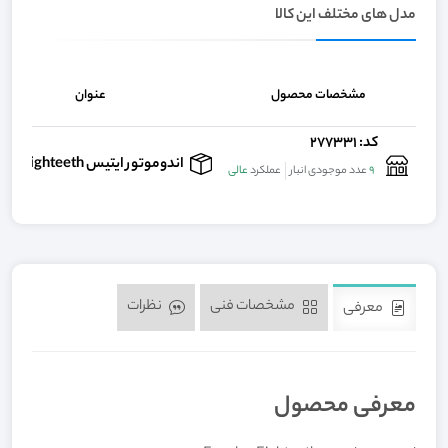
مدل های مختلف این کالا
مشخصات محصول
عنوان
کد: 277331
اندوموتور ایتیس e-value eighteeth
9
عدد موجودی انبار
عملکرد
عالی
مشخصات فنی
نظرات
معرفی
معرفی محصول