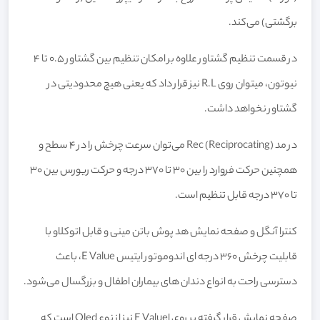
برگشتی) می‌کند.
در قسمت تنظیم گشتاور علاوه بر امکان تنظیم بین گشتاور 0.5 تا 4
نیوتون، میتوان روی R.L نیز قرار داد که یعنی هیچ محدودیتی در
گشتاور نخواهد داشت.
در مد Rec (Reciprocating) می‌توان سرعت چرخش را در 4 سطح و
همچنین حرکت فروارد را بین 30 تا 370 درجه و حرکت ریورس بین 30
تا 370 درجه قابل تنظیم است.
کنترا آنگل و صفحه نمایش هد پوش باتن مینی و قابل اتوکلاو با
قابلیت چرخش 360 درجه ای اندوموتور ایتیس E Value، باعث
دسترسی راحت به انواع دندان های بیماران اطفال و بزرگسال می‌شود.
صفحه نمایش قرار گرفته بر روی اE Value نیز از نوع Oled است که