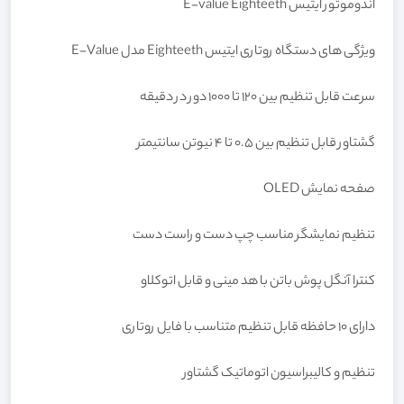
اندوموتور ایتیس E-value Eighteeth
ویژگی های دستگاه روتاری ایتیس Eighteeth مدل E-Value
سرعت قابل تنظیم بین 120 تا 1000 دور در دقیقه
گشتاور قابل تنظیم بین 0.5 تا 4 نیوتن سانتیمتر
صفحه نمایش OLED
تنظیم نمایشگر مناسب چپ دست و راست دست
کنترا آنگل پوش باتن با هد مینی و قابل اتوکلاو
دارای 10 حافظه قابل تنظیم متناسب با فایل روتاری
تنظیم و کالیبراسیون اتوماتیک گشتاور