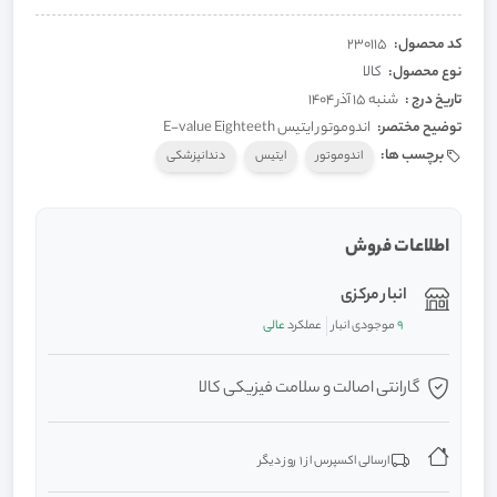
کد محصول:
230115
نوع محصول:
کالا
تاریخ درج :
شنبه 15 آذر 1404
توضیح مختصر:
اندوموتور ایتیس E-value Eighteeth
برچسب ها:
اندوموتور
ایتیس
دندانپزشکی
اطلاعات فروش
انبار مرکزی
9
موجودی انبار
عملکرد
عالی
گارانتی اصالت و سلامت فیزیکی کالا
ارسالی اکسپرس از 1 روز دیگر