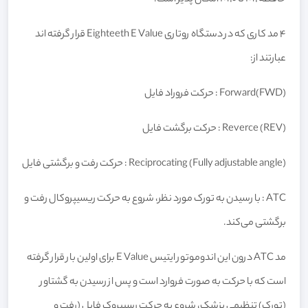
4 مد کاری که در دستگاه روتاری Eighteeth E Value قرار گرفته اند
عبارتند از:
Forward(FWD) : حرکت فروراد فایل
Reverce (REV) : حرکت برگشت فایل
Reciprocating (Fully adjustable angle) : حرکت رفت و برگشتی فایل
ATC : با رسیدن به تورک مورد نظر، شروع به حرکت ریسیپروکال رفت و
برگشتی می‌کند.
مد ATC درون این اندوموتور ایتیس E Value برای اولین بار قرار گرفته
است که با حرکت به صورت فروارد است و پس از رسیدن به گشتاور
(تورک) تنظیمی پزشک، شروع به حرکت رسیپروک فایل (رفت و