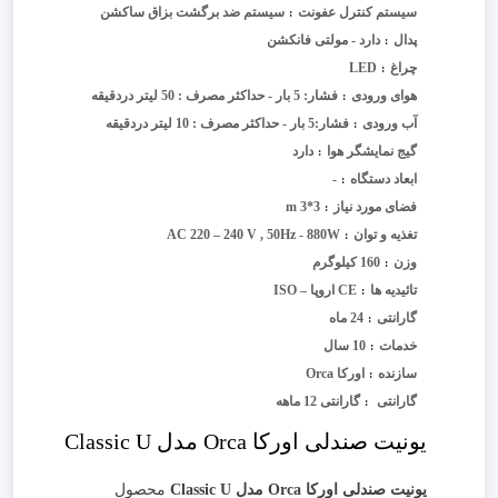
سیستم کنترل عفونت
سیستم ضد برگشت بزاق ساکشن
:
پدال
دارد - مولتی فانکشن
:
چراغ
LED
:
هوای ورودی
فشار: 5 بار - حداکثر مصرف : 50 لیتر دردقیقه
:
آب ورودی
فشار:5 بار - حداکثر مصرف : 10 لیتر دردقیقه
:
گیج نمایشگر هوا
دارد
:
ابعاد دستگاه
-
:
فضای مورد نیاز
3*3 m
:
تغذیه و توان
AC 220 – 240 V , 50Hz - 880W
:
وزن
160 کیلوگرم
:
تائیدیه ها
CE اروپا – ISO
:
گارانتی
24 ماه
:
خدمات
10 سال
:
سازنده
اورکا Orca
:
گارانتی
گارانتی 12 ماهه
:
یونیت صندلی اورکا Orca مدل Classic U
یونیت صندلی اورکا Orca مدل Classic U
محصول