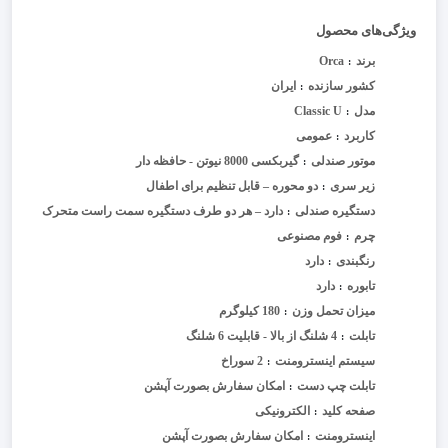
ویژگی‌های محصول
برند
Orca
:
کشور سازنده
ایران
:
مدل
Classic U
:
کاربرد
عمومی
:
موتور صندلی
گیربکسی 8000 نیوتن - حافظه دار
:
زیر سری
دو محوره – قابل تنظیم برای اطفال
:
دستگیره صندلی
دارد – هر دو طرف دستگیره سمت راست متحرک
:
چرم
فوم مصنوعی
:
رنگبندی
دارد
:
تابوره
دارد
:
میزان تحمل وزن
180 کیلوگرم
:
تابلت
4 شلنگ از بالا - قابلیت 6 شلنگ
:
سیستم اینسترومنت
2 سوراخ
:
تابلت چپ دست
امکان سفارش بصورت آپشن
:
صفحه کلید
الکترونیکی
:
اینسترومنت
امکان سفارش بصورت آپشن
: