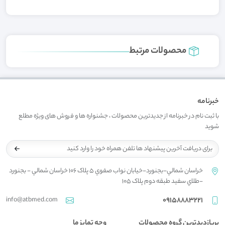
محصولات مرتبط
خبرنامه
با ثبت نام در خبرنامه از جدیدترین محصولات ، جشنواره ها و فروش های ویژه مطلع
شوید
خراسان شمالي-بجنورد-خيابان نواب صفوي 5 پلاک 106 خراسان شمالي - بجنورد
-طلاي سفيد طبقه دوم پلاک 105
info@atbmed.com
09158883221
پربازدیدترین گروه محصولات
وجه تمایز ما