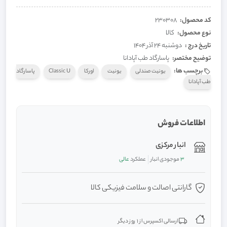
کد محصول:
230308
نوع محصول:
کالا
تاریخ درج :
دوشنبه 24 آذر 1404
توضیح مختصر:
پاسارگاد طب آپادانا
برچسب ها:
یونیت صندلی
یونیت
اورکا
Classic U
پاسارگاد
طب آپادانا
اطلاعات فروش
انبار مرکزی
3
موجودی انبار
عملکرد
عالی
گارانتی اصالت و سلامت فیزیکی کالا
ارسالی اکسپرس از 1 روز دیگر