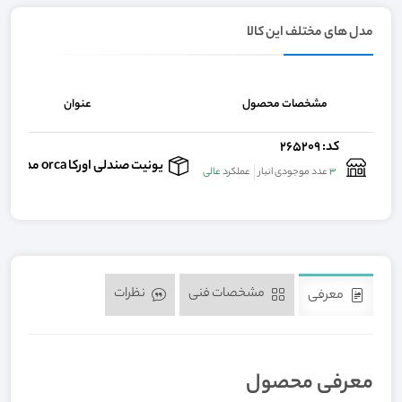
مدل های مختلف این کالا
مشخصات محصول
عنوان
کد: 265209
یونیت صندلی اورکا orca مدل classic u
3
عدد موجودی انبار
عملکرد
عالی
مشخصات فنی
نظرات
معرفی
معرفی محصول