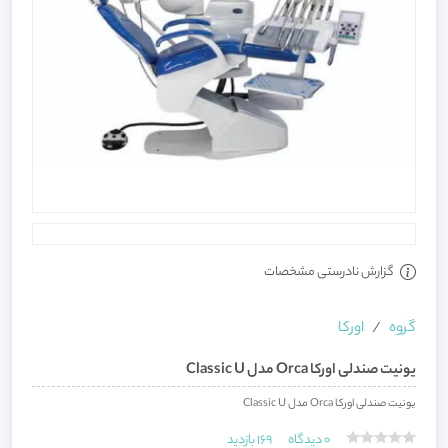
گزارش نادرستی مشخصات
گروه
اورکا
یونیت صندلی اورکا Orca مدل Classic U
یونیت صندلی اورکا Orca مدل Classic U
0
دیدگاه
169
بازدید