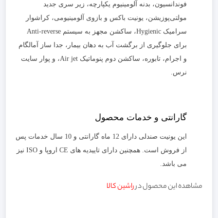
فوندانسیون، بدنه آلومینیوم یکپارچه، زیر سری جدید
مولتی‌پوزیشن، یونیت باکس و بازوی آلومینیومی، کراشوار
سرامیک Hygienic، ساکشن مجهز به سیستم Anti-reverse
برای جلوگیری از برگشت آب به دهان بیمار، جدا ساز آمالگام
و اجرام، تابوره، ساکشن دوم پنوماتیک Air jet، و پوار سایت
نرس.
گارانتی و خدمات محصول
این یونیت صندلی دارای 12 ماه گارانتی و 10 سال خدمات پس
از فروش است. همچنین دارای تاییدیه های CE اروپا و ISO نیز
می باشد.
مشاهده این محصول در
راشین کالا