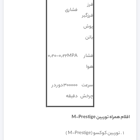
فرز
فشاری
فرزگیر
پوش
باتن
فشار
۰٫۲۰-۰٫۲۲MPA
هوا
سرعت
۳۰۰۰۰۰ دور در
چرخش
دقیقه
اقلام همراه توربین M-Prestige
توربین کوکسو (M-Prestige )