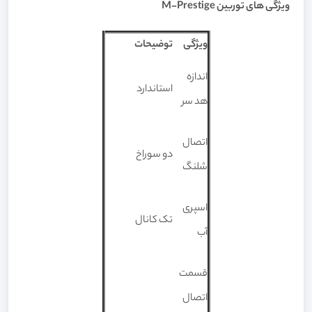
ویژگی های توربین M-Prestige
ویژگی
توضیحات
اندازه
استاندارد
هد سر
اتصال
دو سوراخ
شلنگ
اسپری
تک کانال
آب
قسمت
اتصال