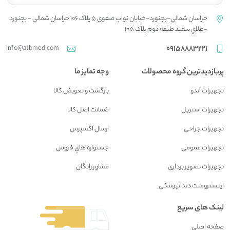
خراسان شمالي-بجنورد-خيابان نواب صفوي 5 پلاک 106 خراسان شمالي - بجنورد
-طلاي سفيد طبقه دوم پلاک 105
info@atbmed.com
09158883221
پربازدیدترین گروه محصولات
وجه تمایز ما
تجهیزات اندو
بازگشت و تعويض کالا
تجهیزات استریل
ضمانت اصل کالا
تجهیزات جراحی
ارسال اکسپرس
تجهیزات عمومی
جسنواره هاي فروش
تجهیزات تصویر برداری
مشاور رايگان
اینسترومنت دندانپزشکی
لینک های سریع
صفحه اصلي