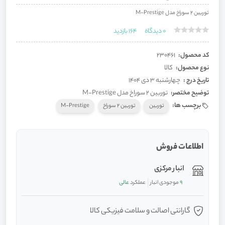
توربین 2 سوراخ مدل M-Prestige
0
دیدگاه
164
بازدید
کد محصول:
230461
نوع محصول:
کالا
تاریخ درج :
چهارشنبه 3 دی 1404
توضیح مختصر:
توربین 2 سوراخ مدل M-Prestige
برچسب ها:
توربین
توربین 2 سوراخ
M-Prestige
اطلاعات فروش
انبار مرکزی
9
موجودی انبار
عملکرد
عالی
گارانتی اصالت و سلامت فیزیکی کالا