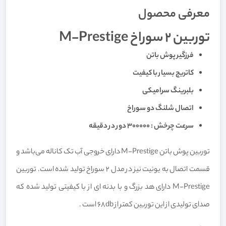
معرفی محصول
توربین 2 سوراخ M-Prestige
فرزگیر پوش باتن
کاتریج بسیار با کیفیت
بلبرینگ سرامیکی
اتصال شلنگ دو سوراخ
سرعت چرخش : ۳۰۰۰۰۰ دور در دقیقه
توربین پوش باتن M-Prestige دارای خروجی آب تک کاناله می‌‎باشد و
قسمت اتصال به یونیت نیز در مدل ۲ سوراخ تولید شده است. توربین
M-Prestige دارای هد بزرگ و با بدنه ای از با کیفیتی تولید شده که
صدای تولیدی از این توربین کمتر از 68db است .