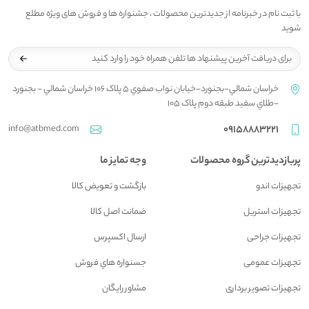
با ثبت نام در خبرنامه از جدیدترین محصولات ، جشنواره ها و فروش های ویژه مطلع
شوید
خراسان شمالي-بجنورد-خيابان نواب صفوي 5 پلاک 106 خراسان شمالي - بجنورد
-طلاي سفيد طبقه دوم پلاک 105
info@atbmed.com
09158883221
پربازدیدترین گروه محصولات
وجه تمایز ما
تجهیزات اندو
بازگشت و تعويض کالا
تجهیزات استریل
ضمانت اصل کالا
تجهیزات جراحی
ارسال اکسپرس
تجهیزات عمومی
جسنواره هاي فروش
تجهیزات تصویر برداری
مشاور رايگان