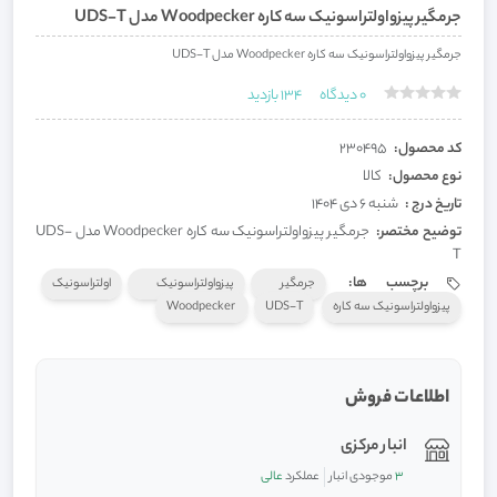
جرمگير پيزواولتراسونيک سه کاره Woodpecker مدل UDS-T
جرمگير پيزواولتراسونيک سه کاره Woodpecker مدل UDS-T
0
دیدگاه
134
بازدید
کد محصول:
230495
نوع محصول:
کالا
تاریخ درج :
شنبه 6 دی 1404
توضیح مختصر:
جرمگير پيزواولتراسونيک سه کاره Woodpecker مدل UDS-
T
برچسب ها:
جرمگير
پيزواولتراسونيک
اولتراسونيک
پيزواولتراسونيک سه کاره
UDS-T
Woodpecker
اطلاعات فروش
انبار مرکزی
3
موجودی انبار
عملکرد
عالی