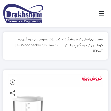
صفحه ی اصلی
/
فروشگاه
/
تجهیزات عمومی
/
جرمگیری -
کویترون
/
جرمگير پيزواولتراسونيک سه کاره Woodpecker مدل
UDS-T