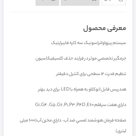
معرفی محصول
سيستم پيزواولتراسونيک سه کاره فايبراپتيک
جرمگير تخصصي موثر در فرايند حذف کلسيفيکاسيون
تنظیم قدرت 12 سطحی برای کنترل دقیقتر
هندپیس قابل اتوکلاو به همراه با LED برای دید بهتر
داراي هفت سرقلم G1 ,G4 , G5 ,G6 ,P1 ,P3 ,P4D ,E60
صفحه فرمان هوشمند لمسي ضد آب، داراي مخزن آب(600 میلی
لیتری)