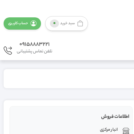
0
سبد خرید
حساب کاربری
09158883221
تلفن تماس پشتیبانی
اطلاعات فروش
انبار مرکزی