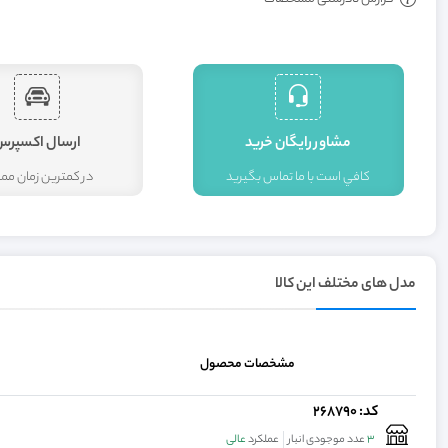
مشاور رايگان خريد
ارسال اکسپرس
کافي است با ما تماس بگيريد
در کمترين زمان م
مدل های مختلف این کالا
مشخصات محصول
کد: 268790
3
عدد موجودی انبار
عملکرد
عالی