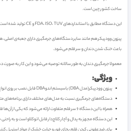
ساخت کشور چین است.
این دستگاه مطابق با استانداردهای FDA، ISO، TUV و CE تولید شده است و تمام ویژگی‌های مورد نیاز را دارد. به طور کلی دستگاه‌های جرمگیری در سه نوع التراسونیک القایی، هوایی و الکتریکی تولید می‌شوند.
پیزون وودپیکر هم مانند سایر دستگاه‌های جرمگیری دارای جعبه‌ی اصلی، ه
باعث خنک شدن دندان و سر قلم می‌شود.
معمولا جرمگیری دندان به طور سالانه توصیه می‌شود و این کار به صورت دس
ویژگی:
پيزون وودپيکر(مدل DBA) باسيستم اندوDBA قابل نصب بر روی انواع یونیت‌های دندانپزشکی است و تمام اتصالات لازم برای نصب شدن روی یونیت را دارد.
دستگاه‌های جرمگیری نسبت به مدل‌های مختلف دارای برنامه‌های متفاوت هستند و عملکردهای متف
همراه با این دستگاه ۶ سر قلم متفاوت ارائه می‌شود که یکی از آن‌ها قلم مخصوص اندو است. دستگاه‌های جرمگیری معمولا با استفاده از آب کار می‌کنند اما پیزون وودپیکر قابلیت کار بدون آب را دارد.
این دستگاه مجهز به پدال و آچار کلاچ‌دار قابل اتوکلاو است و به راحت