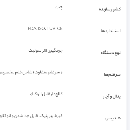
چین
کشور سازنده
FDA، ISO، TUV، CE
استانداردها
جرمگیری التراسونیک
نوع دستگاه
۶ سر قلم متفاوت (شامل قلم مخصوص اندو)
سر قلم‌ها
کلاچ‌دار قابل اتوکلاو
پدال و آچار
غیر فایبراپتیک، قابل جدا شدن و اتوکلاو
هندپیس