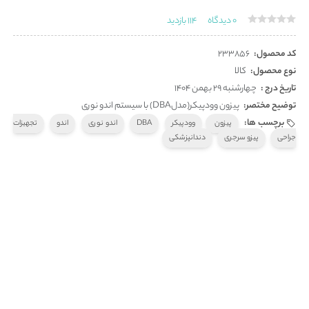
0
دیدگاه
114
بازدید
کد محصول:
233856
نوع محصول:
کالا
تاریخ درج :
چهارشنبه 29 بهمن 1404
توضیح مختصر:
پیزون وودپیکر(مدلDBA) با سیستم اندو نوری
برچسب ها:
پیزون
وودپیکر
DBA
اندو نوری
اندو
تجهیزات
جراحی
پیزو سرجری
دندانپزشکی