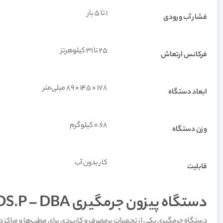
۱ تا ۵ بار
فشار آب ورودی
۲۵ تا ۳۱ کیلوهرتز
فرکانس ارتعاش
178 × 145 × 89 میلی‌متر
ابعاد دستگاه
0.68 کیلوگرم
وزن دستگاه
کار بدون آب
قابلیت
دستگاه پیزون جرمگیری Woodpecker – UDS.P – DBA