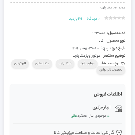
موتور آویز دنتا پارت
0
دیدگاه
171
بازدید
کد محصول:
233888
نوع محصول:
کالا
تاریخ درج :
پنج شنبه 30 بهمن 1404
توضیح مختصر:
موتور آویز دنتا پارت
برچسب ها:
موتور آویز
دنتا پارت
دندانسازی
لابراتواری
تجهیزات لابراتواری
اطلاعات فروش
انبار مرکزی
5
موجودی انبار
عملکرد
عالی
گارانتی اصالت و سلامت فیزیکی کالا