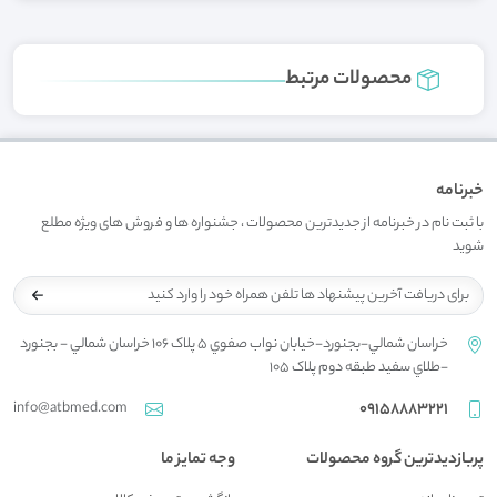
محصولات مرتبط
خبرنامه
با ثبت نام در خبرنامه از جدیدترین محصولات ، جشنواره ها و فروش های ویژه مطلع
شوید
خراسان شمالي-بجنورد-خيابان نواب صفوي 5 پلاک 106 خراسان شمالي - بجنورد
-طلاي سفيد طبقه دوم پلاک 105
info@atbmed.com
09158883221
پربازدیدترین گروه محصولات
وجه تمایز ما