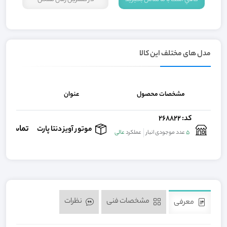
مدل های مختلف این کالا
مشخصات محصول
عنوان
قی
کد: 268822
تماس بگی
موتور آویز دنتا پارت
5
عدد موجودی انبار
عملکرد
عالی
مشخصات فنی
نظرات
معرفی