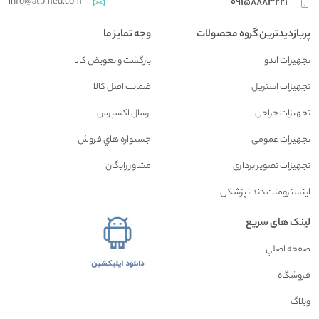
info@atbmed.com
09158883221
پربازدیدترین گروه محصولات
وجه تمایز ما
تجهیزات اندو
بازگشت و تعويض کالا
تجهیزات استریل
ضمانت اصل کالا
تجهیزات جراحی
ارسال اکسپرس
تجهیزات عمومی
جسنواره هاي فروش
تجهیزات تصویر برداری
مشاور رايگان
اینسترومنت دندانپزشکی
لینک های سریع
صفحه اصلي
فروشگاه
وبلاگ