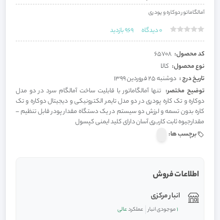
آمالگاماتور دوکاره و پودری
0
دیدگاه
969
بازدید
کد محصول:
65708
نوع محصول:
کالا
تاریخ درج :
دوشنبه 25 فروردین 1399
توضیح مختصر:
تنها آمالگاماتور با قابلیت ساخت آمالگام سرد در دو مدل
دوکاره و تک کاره پودری در دو مدل تایمر الکترونیکی و دیجیتال دوکاره و تک
کاره بدون تسمه و لرزش دو سیستم در یک دستگاه مقدار پودر قابل تنظیم –
مقدارجیوه ثابت کاربری آسان دارای کلید ایمنی کپسول
برچسب ها:
اطلاعات فروش
انبار مرکزی
1
موجودی انبار
عملکرد
عالی