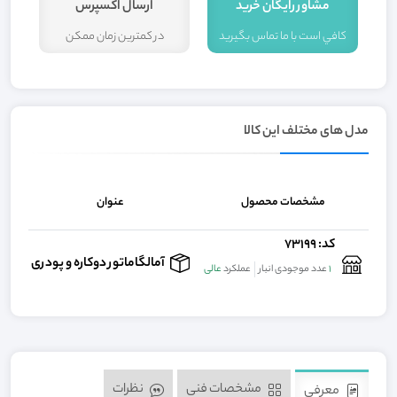
مشاور رايگان خريد
ارسال اکسپرس
کافي است با ما تماس بگيريد
در کمترين زمان ممکن
ا
مدل های مختلف این کالا
مشخصات محصول
عنوان
کد: 73199
تما
آمالگاماتور دوکاره و پودری
1
عدد موجودی انبار
عملکرد
عالی
مشخصات فنی
نظرات
معرفی