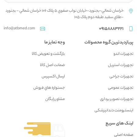
خراسان شمالي-بجنورد-خيابان نواب صفوي 5 پلاک 106 خراسان شمالي - بجنورد
-طلاي سفيد طبقه دوم پلاک 105
info@atbmed.com
09158883221
پربازدیدترین گروه محصولات
وجه تمایز ما
تجهیزات اندو
بازگشت و تعويض کالا
تجهیزات استریل
ضمانت اصل کالا
تجهیزات جراحی
ارسال اکسپرس
تجهیزات عمومی
جسنواره هاي فروش
تجهیزات تصویر برداری
مشاور رايگان
اینسترومنت دندانپزشکی
لینک های سریع
صفحه اصلي