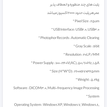
پلیت های چند منظوره و انعطاف پذیر
عمر هر پلیت حدود 2000 اکسپوز میباشد
Pixel Size : 25um ”
USB Interface: USB2.0, USB3.0 ”
Photophor Records : Automatic Clearing ”
Gray Scale : 16bit ”
Resolution : 20LP/MM ”
Power Supply : 100-240V(AC), 50/60Hz, 1.5A ”
Size (H*W*D) : 260x167x325mm ”
Weight : 5.2kg ”
Software : DICOM3.0, Multi-frequency Image Processing
System ”
Operating System : Windows XP, Windows 7, Windows 8,