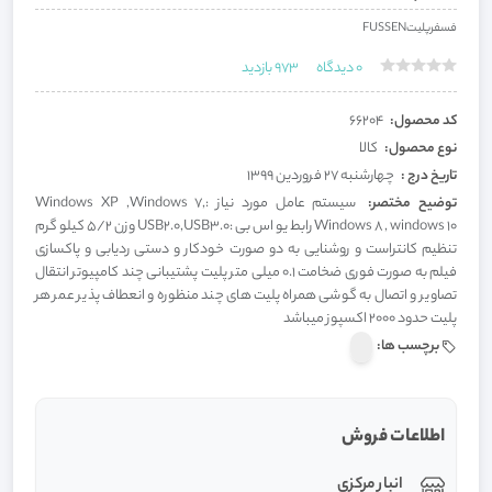
فسفرپلیتFUSSEN
0
دیدگاه
973
بازدید
کد محصول:
66204
نوع محصول:
کالا
تاریخ درج :
چهارشنبه 27 فروردین 1399
توضیح مختصر:
سیستم عامل مورد نیاز :Windows XP ,Windows 7,
Windows 8 , windows 10 رابط یو اس بی :USB2.0,USB3.0 وزن ۵/2 کیلو گرم
تنظیم کانتراست و روشنایی به دو صورت خودکار و دستی ردیابی و پاکسازی
فیلم به صورت فوری ضخامت ۰.۱ میلی متر پلیت پشتیبانی چند کامپیوتر انتقال
تصاویر و اتصال به گوشی همراه پلیت های چند منظوره و انعطاف پذیر عمر هر
پلیت حدود 2000 اکسپوز میباشد
برچسب ها:
اطلاعات فروش
انبار مرکزی