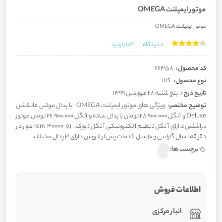
موتور ایمپلنت OMEGA
موتور ایمپلنت OMEGA
0
دیدگاه
1021
بازدید
کد محصول:
66358
نوع محصول:
کالا
تاریخ درج :
پنج شنبه 28 فروردین 1399
توضیح مختصر:
ویژگی های موتور ایمپلنت OMEGA : با پدال مولتی فانکشن
Deluxe و آنگل 28.900.000 تومان با پدال ساده و آنگل 26.900.000 تومان موتور
براشلس دارای آنگل تنظیم الکترونیکی آنگل تورک : 51 ncm 30000 دور در
دقیقه ۱ سال گارانتی و ۱۰ سال خدمات پس از فروش دارای ۳ پدال مختلف
برچسب ها:
اطلاعات فروش
انبار مرکزی