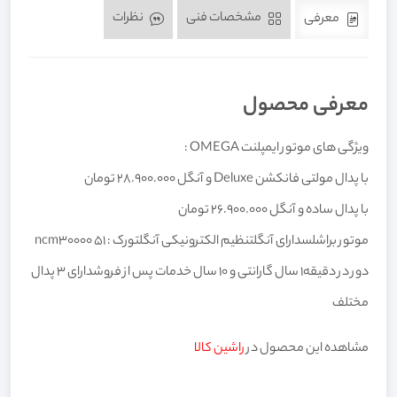
مشخصات فنی
نظرات
معرفی
معرفی محصول
ویژگی های موتور ایمپلنت OMEGA :
با پدال مولتی فانکشن Deluxe و آنگل 28.900.000 تومان
با پدال ساده و آنگل 26.900.000 تومان
موتور براشلسدارای آنگلتنظیم الکترونیکی آنگلتورک : 51 ncm30000
دور در دقیقه۱ سال گارانتی و ۱۰ سال خدمات پس از فروشدارای ۳ پدال
مختلف
مشاهده این محصول در
راشین کالا