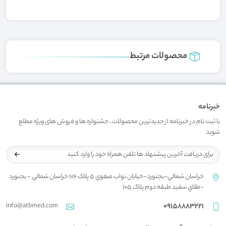
محصولات مرتبط
خبرنامه
با ثبت نام در خبرنامه از جدیدترین محصولات ، جشنواره ها و فروش های ویژه مطلع
شوید
خراسان شمالي-بجنورد-خيابان نواب صفوي 5 پلاک 106 خراسان شمالي - بجنورد
-طلاي سفيد طبقه دوم پلاک 105
info@atbmed.com
09158883221