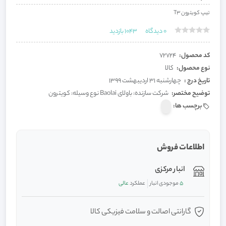
تیپ کویترون T3
0
دیدگاه
1043
بازدید
کد محصول:
72724
نوع محصول:
کالا
تاریخ درج :
چهارشنبه 31 اردیبهشت 1399
توضیح مختصر:
شرکت سازنده: باولای Baolai نوع وسیله: کویترون
برچسب ها:
اطلاعات فروش
انبار مرکزی
5
موجودی انبار
عملکرد
عالی
گارانتی اصالت و سلامت فیزیکی کالا