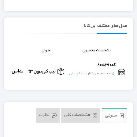
مدل های مختلف این کالا
مشخصات محصول
عنوان
قیمت
کد: 80569
تماس بگیری
تیپ کویترون t3
5
عدد موجودی انبار
عملکرد
عالی
مشخصات فنی
نظرات
معرفی