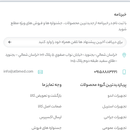
خبرنامه
با ثبت نام در خبرنامه از جدیدترین محصولات ، جشنواره ها و فروش های ویژه مطلع
شوید
خراسان شمالي-بجنورد-خيابان نواب صفوي 5 پلاک 106 خراسان شمالي - بجنورد
-طلاي سفيد طبقه دوم پلاک 105
info@atbmed.com
09158883221
پربازدیدترین گروه محصولات
وجه تمایز ما
تجهیزات اندو
بازگشت و تعويض کالا
تجهیزات استریل
ضمانت اصل کالا
تجهیزات جراحی
ارسال اکسپرس
تجهیزات عمومی
جسنواره هاي فروش