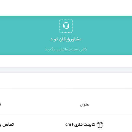
مشاور رايگان خريد
کافي است با ما تماس بگيريد
عنوان
ق
تماس ب
کابینت فلزی cm 6