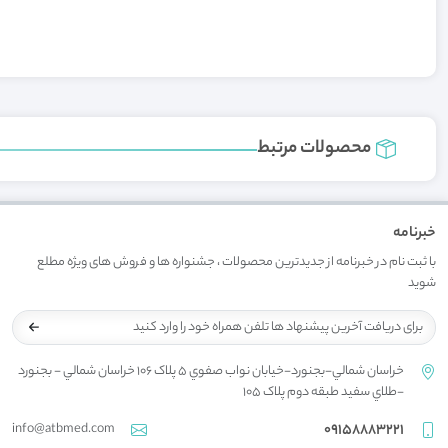
محصولات مرتبط
خبرنامه
با ثبت نام در خبرنامه از جدیدترین محصولات ، جشنواره ها و فروش های ویژه مطلع
شوید
خراسان شمالي-بجنورد-خيابان نواب صفوي 5 پلاک 106 خراسان شمالي - بجنورد
-طلاي سفيد طبقه دوم پلاک 105
info@atbmed.com
09158883221