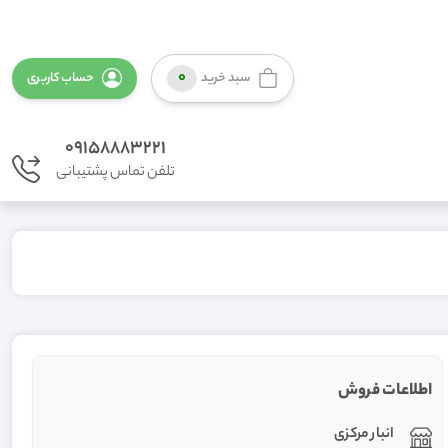
0
سبد خرید
حساب کاربری
09158883221
تلفن تماس پشتیبانی
اطلاعات فروش
انبار مرکزی