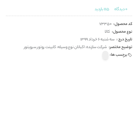
0
دیدگاه
1115
بازدید
کد محصول:
73350
نوع محصول:
کالا
تاریخ درج :
سه شنبه 6 خرداد 1399
توضیح مختصر:
شرکت سازنده: اکباتان نوع وسیله: کابینت روتور سرویتور
برچسب ها: