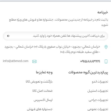
خبرنامه
با ثبت نام در خبرنامه از جدیدترین محصولات ، جشنواره ها و فروش های ویژه مطلع
شوید
خراسان شمالي-بجنورد-خيابان نواب صفوي 5 پلاک 106 خراسان شمالي - بجنورد
-طلاي سفيد طبقه دوم پلاک 105
info@atbmed.com
09158883221
پربازدیدترین گروه محصولات
وجه تمایز ما
تجهیزات اندو
بازگشت و تعويض کالا
تجهیزات استریل
ضمانت اصل کالا
تجهیزات جراحی
ارسال اکسپرس
تجهیزات عمومی
جسنواره هاي فروش