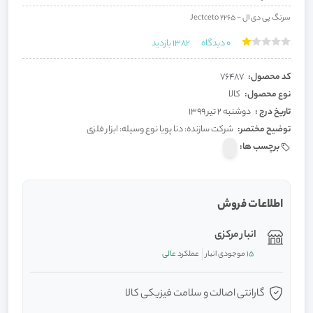
سرنگ پی دی ال - 2265 Jectceto
0
دیدگاه
1382
بازدید
کد محصول:
76487
نوع محصول:
کالا
تاریخ درج :
دوشنبه 2 تیر 1399
توضیح مختصر:
شرکت سازنده: دنا پویا نوع وسیله: ابزار فلزی
برچسب ها:
اطلاعات فروش
انبار مرکزی
15
موجودی انبار
عملکرد
عالی
گارانتی اصالت و سلامت فیزیکی کالا