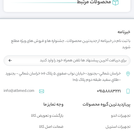
محصولات مرتبط
خبرنامه
با ثبت نام در خبرنامه از جدیدترین محصولات ، جشنواره ها و فروش های ویژه مطلع
شوید
خراسان شمالي-بجنورد-خيابان نواب صفوي 5 پلاک 106 خراسان شمالي - بجنورد
-طلاي سفيد طبقه دوم پلاک 105
info@atbmed.com
09158883221
پربازدیدترین گروه محصولات
وجه تمایز ما
تجهیزات اندو
بازگشت و تعويض کالا
تجهیزات استریل
ضمانت اصل کالا