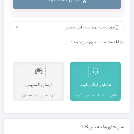
افزودن به سبد خرید
درخواست خرید عمده این محصول
آیا قیمت مناسب تری سراغ دارید؟
مشاور رايگان خريد
ارسال اکسپرس
کافي است با ما تماس بگيريد
در کمترين زمان ممکن
ا
مدل های مختلف این کالا