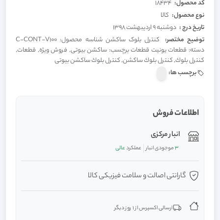
کد محصول:
18434
نوع محصول:
کالا
تاریخ درج :
دوشنبه 9 اردیبهشت 1398
توضیح مختصر:
کنترل بلوک ساکشن شناسه محصول: C-CONT-V100
دسته: قطعات یونیت قطعات برچسب: ساکشن بیوتی, فروش ویژه, قطعات,
كنترل بلوك, كنترل بلوك ساکشن, كنترل بلوك ساکشن بیوتی
برچسب ها:
اطلاعات فروش
انبار مرکزی
3
موجودی انبار
عملکرد
عالی
گارانتی اصالت و سلامت فیزیکی کالا
ارسالی اکسپرس از 1 روز دیگر