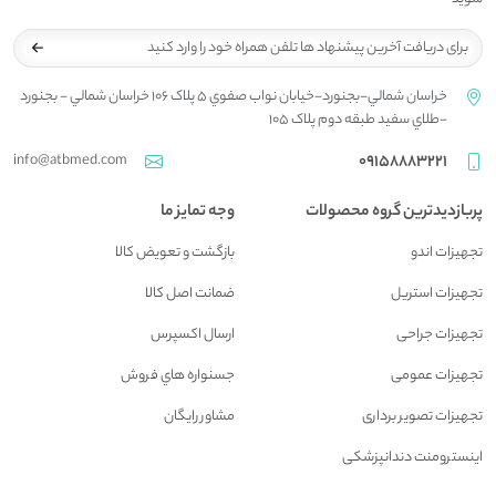
خراسان شمالي-بجنورد-خيابان نواب صفوي 5 پلاک 106 خراسان شمالي - بجنورد
-طلاي سفيد طبقه دوم پلاک 105
info@atbmed.com
09158883221
پربازدیدترین گروه محصولات
وجه تمایز ما
تجهیزات اندو
بازگشت و تعويض کالا
تجهیزات استریل
ضمانت اصل کالا
تجهیزات جراحی
ارسال اکسپرس
تجهیزات عمومی
جسنواره هاي فروش
تجهیزات تصویر برداری
مشاور رايگان
اینسترومنت دندانپزشکی