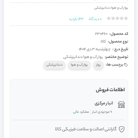
پوار آب و هوا دندانپزشکی
0
دیدگاه
143
بازدید
کد محصول:
230460
نوع محصول:
کالا
تاریخ درج :
چهارشنبه 3 دی 1404
توضیح مختصر:
پوار آب و هوا دندانپزشکی
برچسب ها:
پوار
پوار آب و هوا
دندانپزشکی
اطلاعات فروش
انبار مرکزی
9
موجودی انبار
عملکرد
عالی
گارانتی اصالت و سلامت فیزیکی کالا