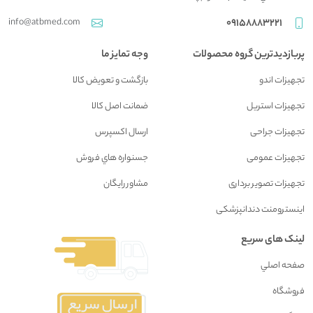
info@atbmed.com
09158883221
پربازدیدترین گروه محصولات
وجه تمایز ما
تجهیزات اندو
بازگشت و تعويض کالا
تجهیزات استریل
ضمانت اصل کالا
تجهیزات جراحی
ارسال اکسپرس
تجهیزات عمومی
جسنواره هاي فروش
تجهیزات تصویر برداری
مشاور رايگان
اینسترومنت دندانپزشکی
لینک های سریع
صفحه اصلي
فروشگاه