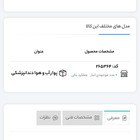
مدل های مختلف این کالا
مشخصات محصول
عنوان
کد: 265364
تما
پوار آب و هوا دندانپزشکی
9
عدد موجودی انبار
عملکرد
عالی
مشخصات فنی
نظرات
معرفی