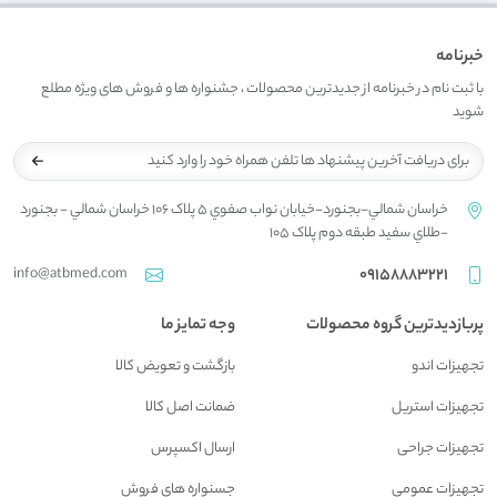
خبرنامه
با ثبت نام در خبرنامه از جدیدترین محصولات ، جشنواره ها و فروش های ویژه مطلع
شوید
خراسان شمالي-بجنورد-خيابان نواب صفوي 5 پلاک 106 خراسان شمالي - بجنورد
-طلاي سفيد طبقه دوم پلاک 105
info@atbmed.com
09158883221
پربازدیدترین گروه محصولات
وجه تمایز ما
تجهیزات اندو
بازگشت و تعويض کالا
تجهیزات استریل
ضمانت اصل کالا
تجهیزات جراحی
ارسال اکسپرس
تجهیزات عمومی
جسنواره هاي فروش