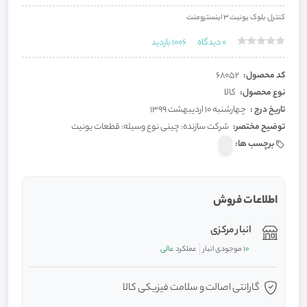
کنترل بلوک یونیت 3 اینسترومنت
0
دیدگاه
1006
بازدید
کد محصول:
68052
نوع محصول:
کالا
تاریخ درج :
چهارشنبه 10 اردیبهشت 1399
توضیح مختصر:
شرکت سازنده: چینی نوع وسیله: قطعات یونیت
برچسب ها:
اطلاعات فروش
انبار مرکزی
10
موجودی انبار
عملکرد
عالی
گارانتی اصالت و سلامت فیزیکی کالا