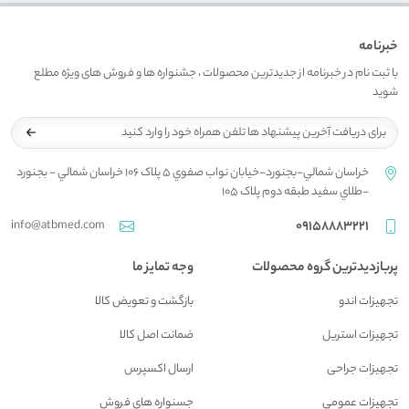
خبرنامه
با ثبت نام در خبرنامه از جدیدترین محصولات ، جشنواره ها و فروش های ویژه مطلع
شوید
خراسان شمالي-بجنورد-خيابان نواب صفوي 5 پلاک 106 خراسان شمالي - بجنورد
-طلاي سفيد طبقه دوم پلاک 105
info@atbmed.com
09158883221
پربازدیدترین گروه محصولات
وجه تمایز ما
تجهیزات اندو
بازگشت و تعويض کالا
تجهیزات استریل
ضمانت اصل کالا
تجهیزات جراحی
ارسال اکسپرس
تجهیزات عمومی
جسنواره هاي فروش