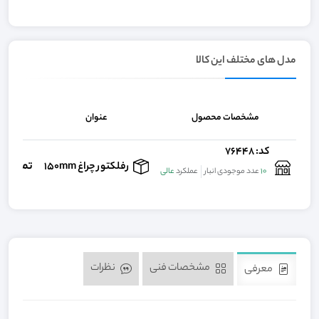
مدل های مختلف این کالا
مشخصات محصول
عنوان
ق
کد: 76448
تماس ب
رفلکتور چراغ 150mm
10
عدد موجودی انبار
عملکرد
عالی
مشخصات فنی
نظرات
معرفی