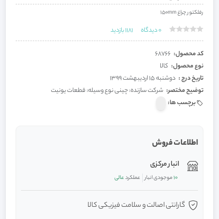
رفلکتور چراغ 150mm
0
دیدگاه
1181
بازدید
کد محصول:
68766
نوع محصول:
کالا
تاریخ درج :
دوشنبه 15 اردیبهشت 1399
توضیح مختصر:
شرکت سازنده: چینی نوع وسیله: قطعات یونیت
برچسب ها:
اطلاعات فروش
انبار مرکزی
10
موجودی انبار
عملکرد
عالی
گارانتی اصالت و سلامت فیزیکی کالا