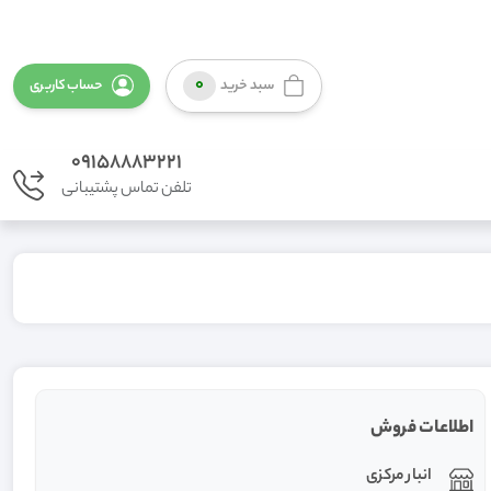
0
سبد خرید
حساب کاربری
09158883221
تلفن تماس پشتیبانی
اطلاعات فروش
انبار مرکزی