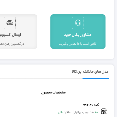
مشاور رايگان خريد
ارسال اکسپرس
کافي است با ما تماس بگيريد
در کمترين زمان م
مدل های مختلف این کالا
مشخصات محصول
کد: 76486
20
عدد موجودی انبار
عملکرد
عالی