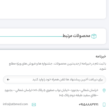
محصولات مرتبط
خبرنامه
با ثبت نام در خبرنامه از جدیدترین محصولات ، جشنواره ها و فروش های ویژه مطلع
شوید
خراسان شمالي-بجنورد-خيابان نواب صفوي 5 پلاک 106 خراسان شمالي - بجنورد
-طلاي سفيد طبقه دوم پلاک 105
info@atbmed.com
09158883221