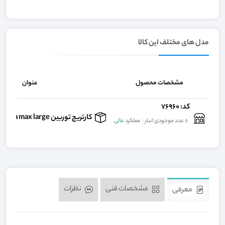
مدل های مختلف این کالا
مشخصات محصول
عنوان
کد: 76960
کارتریج توربین compatible nsk pana max large
8
عدد موجودی انبار
عملکرد
عالی
مشخصات فنی
نظرات
معرفی