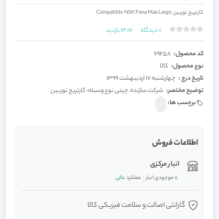
کارتریج توربین Compatible NSK Pana Max Large
0
دیدگاه
1382
بازدید
کد محصول:
69258
نوع محصول:
کالا
تاریخ درج :
چهارشنبه 17 اردیبهشت 1399
توضیح مختصر:
شرکت سازنده: چینی نوع وسیله: کارتریج توربین
برچسب ها:
اطلاعات فروش
انبار مرکزی
8
موجودی انبار
عملکرد
عالی
گارانتی اصالت و سلامت فیزیکی کالا