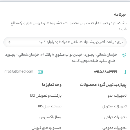
خبرنامه
با ثبت نام در خبرنامه از جدیدترین محصولات ، جشنواره ها و فروش های ویژه مطلع
شوید
خراسان شمالي-بجنورد-خيابان نواب صفوي 5 پلاک 106 خراسان شمالي - بجنورد
-طلاي سفيد طبقه دوم پلاک 105
info@atbmed.com
09158883221
پربازدیدترین گروه محصولات
وجه تمایز ما
تجهیزات اندو
بازگشت و تعويض کالا
تجهیزات استریل
ضمانت اصل کالا
تجهیزات جراحی
ارسال اکسپرس
تجهیزات عمومی
جسنواره هاي فروش