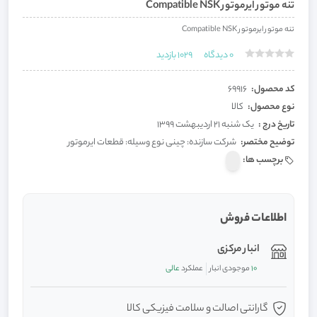
تنه موتور ایرموتور Compatible NSK
تنه موتور ایرموتور Compatible NSK
0
دیدگاه
1029
بازدید
کد محصول:
69916
نوع محصول:
کالا
تاریخ درج :
یک شنبه 21 اردیبهشت 1399
توضیح مختصر:
شرکت سازنده: چینی نوع وسیله: قطعات ایرموتور
برچسب ها:
اطلاعات فروش
انبار مرکزی
10
موجودی انبار
عملکرد
عالی
گارانتی اصالت و سلامت فیزیکی کالا