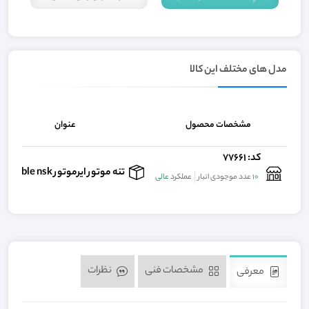
مدل های مختلف این کالا
مشخصات محصول
عنوان
کد: 77661
تنه موتور ایرموتور compatible nsk
10
عدد موجودی انبار
عملکرد
عالی
مشخصات فنی
نظرات
معرفی