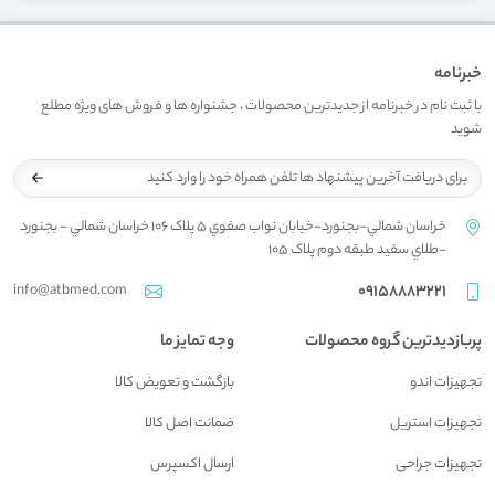
خبرنامه
با ثبت نام در خبرنامه از جدیدترین محصولات ، جشنواره ها و فروش های ویژه مطلع
شوید
خراسان شمالي-بجنورد-خيابان نواب صفوي 5 پلاک 106 خراسان شمالي - بجنورد
-طلاي سفيد طبقه دوم پلاک 105
info@atbmed.com
09158883221
پربازدیدترین گروه محصولات
وجه تمایز ما
تجهیزات اندو
بازگشت و تعويض کالا
تجهیزات استریل
ضمانت اصل کالا
تجهیزات جراحی
ارسال اکسپرس