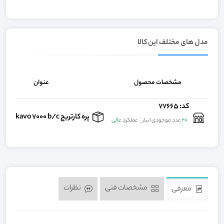
مدل های مختلف این کالا
مشخصات محصول
عنوان
کد: 77665
پره کارتریج compatible kavo 7000 b/c
20
عدد موجودی انبار
عملکرد
عالی
مشخصات فنی
نظرات
معرفی