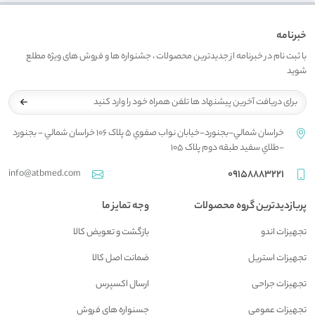
خبرنامه
با ثبت نام در خبرنامه از جدیدترین محصولات ، جشنواره ها و فروش های ویژه مطلع
شوید
خراسان شمالي-بجنورد-خيابان نواب صفوي 5 پلاک 106 خراسان شمالي - بجنورد
-طلاي سفيد طبقه دوم پلاک 105
info@atbmed.com
09158883221
پربازدیدترین گروه محصولات
وجه تمایز ما
تجهیزات اندو
بازگشت و تعويض کالا
تجهیزات استریل
ضمانت اصل کالا
تجهیزات جراحی
ارسال اکسپرس
تجهیزات عمومی
جسنواره هاي فروش