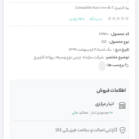
پره کارتریج Compatible Kavo 7000 B/C
0
دیدگاه
947
بازدید
کد محصول:
69920
نوع محصول:
کالا
تاریخ درج :
یک شنبه 21 اردیبهشت 1399
توضیح مختصر:
شرکت سازنده: چینی نوع وسیله: پروانه کارتریج
برچسب ها:
اطلاعات فروش
انبار مرکزی
20
موجودی انبار
عملکرد
عالی
گارانتی اصالت و سلامت فیزیکی کالا