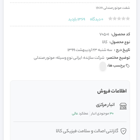
شفت موتور صندلی 16cm
0
دیدگاه
1369
بازدید
کد محصول:
70501
نوع محصول:
کالا
تاریخ درج :
سه شنبه 23 اردیبهشت 1399
توضیح مختصر:
شرکت سازنده: ایرانی نوع وسیله: موتور صندلی
برچسب ها:
اطلاعات فروش
انبار مرکزی
30
موجودی انبار
عملکرد
عالی
گارانتی اصالت و سلامت فیزیکی کالا