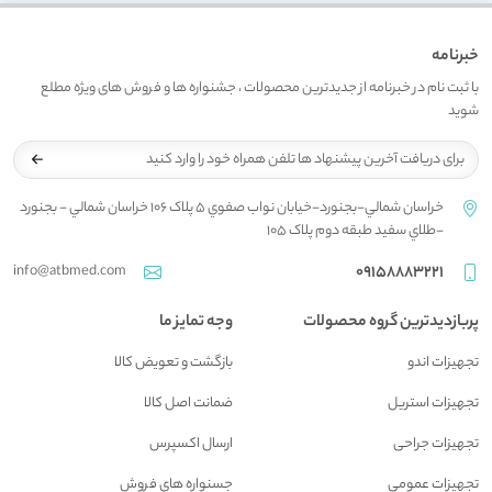
خبرنامه
با ثبت نام در خبرنامه از جدیدترین محصولات ، جشنواره ها و فروش های ویژه مطلع
شوید
خراسان شمالي-بجنورد-خيابان نواب صفوي 5 پلاک 106 خراسان شمالي - بجنورد
-طلاي سفيد طبقه دوم پلاک 105
info@atbmed.com
09158883221
پربازدیدترین گروه محصولات
وجه تمایز ما
تجهیزات اندو
بازگشت و تعويض کالا
تجهیزات استریل
ضمانت اصل کالا
تجهیزات جراحی
ارسال اکسپرس
تجهیزات عمومی
جسنواره هاي فروش