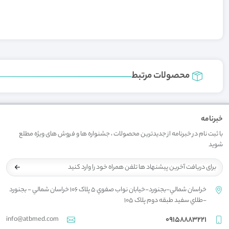
محصولات مرتبط
خبرنامه
با ثبت نام در خبرنامه از جدیدترین محصولات ، جشنواره ها و فروش های ویژه مطلع
شوید
خراسان شمالي-بجنورد-خيابان نواب صفوي 5 پلاک 106 خراسان شمالي - بجنورد
-طلاي سفيد طبقه دوم پلاک 105
info@atbmed.com
09158883221