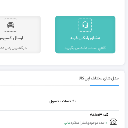
مشاور رايگان خريد
ارسال اکسپرس
کافي است با ما تماس بگيريد
در کمترين زمان م
مدل های مختلف این کالا
مشخصات محصول
کد: 78503
10
عدد موجودی انبار
عملکرد
عالی