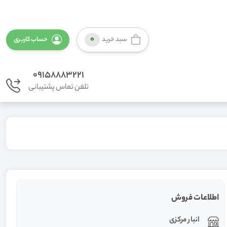
0
سبد خرید
حساب کاربری
09158883221
تلفن تماس پشتیبانی
اطلاعات فروش
انبار مرکزی