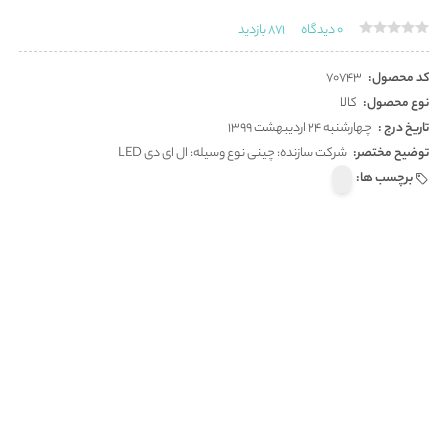
0
دیدگاه
871
بازدید
کد محصول:
70743
نوع محصول:
کالا
تاریخ درج :
چهارشنبه 24 اردیبهشت 1399
توضیح مختصر:
شرکت سازنده: چینی نوع وسیله: ال ای دی LED
برچسب ها: