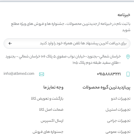
خبرنامه
با ثبت نام در خبرنامه از جدیدترین محصولات ، جشنواره ها و فروش های ویژه مطلع
شوید
خراسان شمالي-بجنورد-خيابان نواب صفوي 5 پلاک 106 خراسان شمالي - بجنورد
-طلاي سفيد طبقه دوم پلاک 105
info@atbmed.com
09158883221
پربازدیدترین گروه محصولات
وجه تمایز ما
تجهیزات اندو
بازگشت و تعويض کالا
تجهیزات استریل
ضمانت اصل کالا
تجهیزات جراحی
ارسال اکسپرس
تجهیزات عمومی
جسنواره هاي فروش