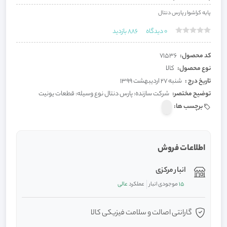
پایه کراشوار پارس دنتال
0
دیدگاه
886
بازدید
کد محصول:
71536
نوع محصول:
کالا
تاریخ درج :
شنبه 27 اردیبهشت 1399
توضیح مختصر:
شرکت سازنده: پارس دنتال نوع وسیله: قطعات یونیت
برچسب ها:
اطلاعات فروش
انبار مرکزی
15
موجودی انبار
عملکرد
عالی
گارانتی اصالت و سلامت فیزیکی کالا