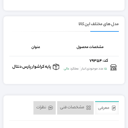
مدل های مختلف این کالا
مشخصات محصول
عنوان
کد: 79354
تماس
پایه کراشوار پارس دنتال
15
عدد موجودی انبار
عملکرد
عالی
مشخصات فنی
نظرات
معرفی